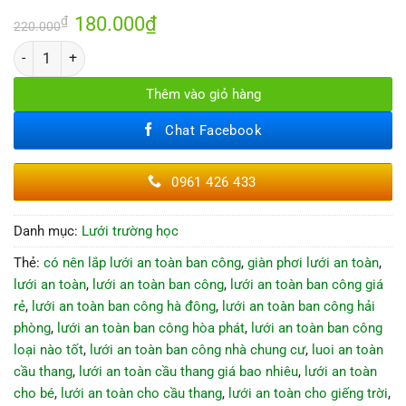
5.00
1
trên 5
Giá
180.000
₫
Giá
₫
220.000
dựa trên
gốc
hiện
đánh giá
là:
tại
LẮP ĐẶT LƯỚI AN TOÀN TRƯỜNG MẦM NON TẠI HÀ NỘI số lượng
220.000₫.
là:
180.000₫.
Thêm vào giỏ hàng
Chat Facebook
0961 426 433
Danh mục:
Lưới trường học
Thẻ:
có nên lắp lưới an toàn ban công
,
giàn phơi lưới an toàn
,
lưới an toàn
,
lưới an toàn ban công
,
lưới an toàn ban công giá
rẻ
,
lưới an toàn ban công hà đông
,
lưới an toàn ban công hải
phòng
,
lưới an toàn ban công hòa phát
,
lưới an toàn ban công
loại nào tốt
,
lưới an toàn ban công nhà chung cư
,
luoi an toàn
cầu thang
,
lưới an toàn cầu thang giá bao nhiêu
,
lưới an toàn
cho bé
,
lưới an toàn cho cầu thang
,
lưới an toàn cho giếng trời
,