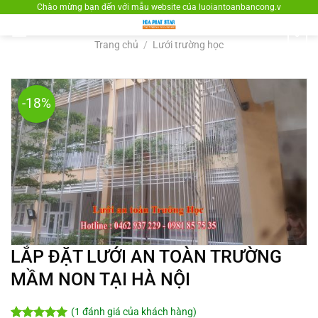
Bỏ
Chào mừng bạn đến với mẫu website của luoiantoanbancong.v
qua
0
nội
Trang chủ
/
Lưới trường học
dung
-18%
LẮP ĐẶT LƯỚI AN TOÀN TRƯỜNG
MẦM NON TẠI HÀ NỘI
(
1
đánh giá của khách hàng)