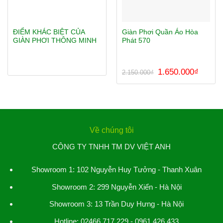
ĐIỂM KHÁC BIỆT CỦA
Giàn Phơi Quần Áo Hòa
GIÀN PHƠI THÔNG MINH
Phát 570
Được xếp
Được xếp
Giá
Giá
1.650.000
₫
2.150.000
₫
gốc
hiện
hạng
4.75
5
hạng
4.25
là:
tại
sao
5 sao
2.150.000₫.
là:
1.650.00
Về chúng tôi
CÔNG TY TNHH TM DV VIỆT ANH
Showroom 1:
102 Nguyễn Huy Tưởng - Thanh Xuân
Showroom 2:
299 Nguyễn Xiển - Hà Nội
Showroom 3: 13 Trần Duy Hưng - Hà Nội
Hotline: 02466 717 229 - 0961 426 433