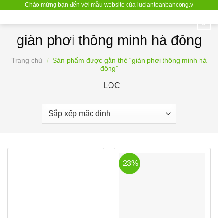
Chào mừng bạn đến với mẫu website của luoiantoanbancong.v
Bỏ
qua
0
nội
giàn phơi thông minh hà đông
dung
Trang chủ
/
Sản phẩm được gắn thẻ “giàn phơi thông minh hà
đông”
LỌC
-23%