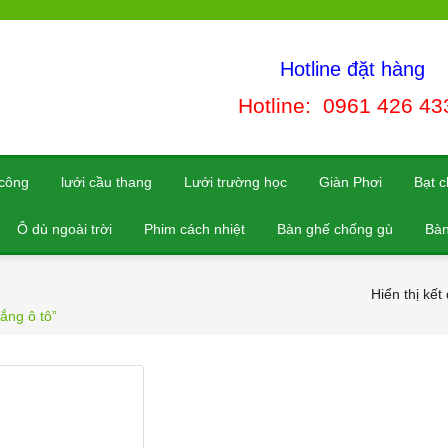
Hotline đặt hàng
Hotline: 0961 426 43
 công
lưới cầu thang
Lưới trường học
Giàn Phơi
Bạt 
Ô dù ngoài trời
Phim cách nhiệt
Bàn ghế chống gù
Bàn
Hiển thị kết
ắng ô tô”