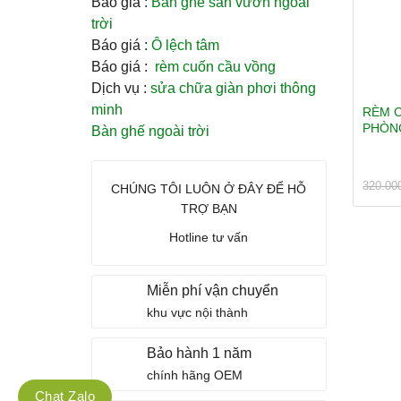
Báo giá :
Bàn ghế sân vườn ngoài
trời
Báo giá :
Ô lệch tâm
Báo giá :
rèm cuốn cầu vồng
Dịch vụ :
sửa chữa giàn phơi thông
minh
RÈM 
PHÒN
Bàn ghế ngoài trời
Được 
320.00
CHÚNG TÔI LUÔN Ở ĐÂY ĐỂ HỖ
hạng
5
TRỢ BẠN
sao
Hotline tư vấn
Miễn phí vận chuyển
khu vực nội thành
Bảo hành 1 năm
chính hãng OEM
Chat Zalo