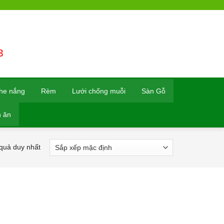
3
che nắng
Rèm
Lưới chống muỗi
Sàn Gỗ
 ăn
 quả duy nhất