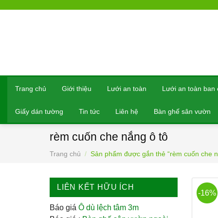
Bỏ
qua
nội
dung
Trang chủ
Giới thiệu
Lưới an toàn
Lưới an toàn ban
Giấy dán tường
Tin tức
Liên hệ
Bàn ghế sân vườn
rèm cuốn che nắng ô tô
Trang chủ
/
Sản phẩm được gắn thẻ “rèm cuốn che n
LIÊN KẾT HỮU ÍCH
-16%
Báo giá
Ô dù lệch tâm 3m