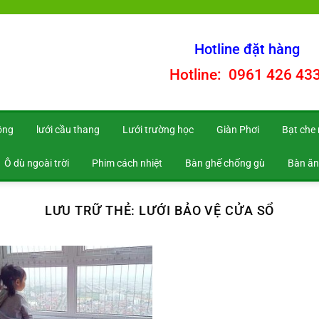
Hotline đặt hàng
Hotline: 0961 426 43
ông
lưới cầu thang
Lưới trường học
Giàn Phơi
Bạt che
Ô dù ngoài trời
Phim cách nhiệt
Bàn ghế chống gù
Bàn ăn
LƯU TRỮ THẺ:
LƯỚI BẢO VỆ CỬA SỔ