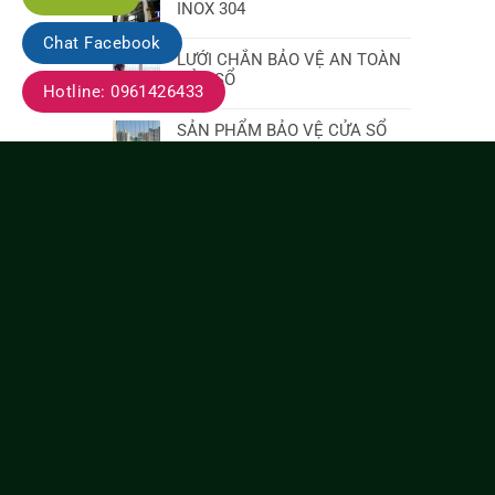
INOX 304
Chat Facebook
LƯỚI CHẮN BẢO VỆ AN TOÀN
CỬA SỔ
Hotline: 0961426433
SẢN PHẨM BẢO VỆ CỬA SỔ
CHUNG CƯ
3 mẫu giàn phơi quần áo thông
minh tốt
LẮP LƯỚI AN TOÀN CÓ LÀM
MẤT VẺ ĐẸP CỦA BAN CÔNG?
Thi công lắp đặt lưới an toàn
cầu thang
RÈM CUỐN CỬA SỔ VĂN
PHÒNG