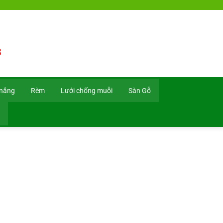
3
 nắng
Rèm
Lưới chống muỗi
Sàn Gỗ