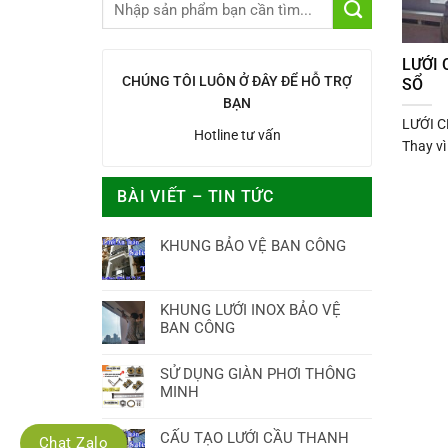
LƯỚI 
CHÚNG TÔI LUÔN Ở ĐÂY ĐỂ HỖ TRỢ
SỔ
BẠN
LƯỚI 
Hotline tư vấn
Thay vì
BÀI VIẾT – TIN TỨC
KHUNG BẢO VỆ BAN CÔNG
KHUNG LƯỚI INOX BẢO VỆ
BAN CÔNG
SỬ DỤNG GIÀN PHƠI THÔNG
MINH
CẤU TẠO LƯỚI CẦU THANH
Chat Zalo